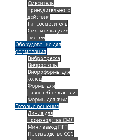
Смеситель
принудительного
действия
Гипсосмеситель
Смеситель сухих
смесей
Оборудование для
формования
Вибропресса
Вибростолы
Виброформы для
колец
Формы для
пазогребневых плит
Формы для ЖБИ
Готовые решения
Линия для
производства СМЛ
Мини завод ПГП
Производство ССС