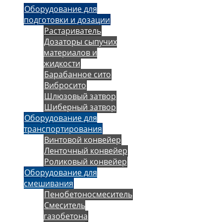
Оборудование для
подготовки и дозации
Растариватель
Дозаторы сыпучих
материалов и
жидкости
Барабанное сито
Вибросито
Шлюзовый затвор
Шиберный затвор
Оборудование для
транспортирования
Винтовой конвейер
Ленточный конвейер
Роликовый конвейер
Оборудование для
смешивания
Пенобетоносмеситель
Смеситель
газобетона