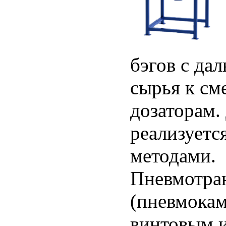
бэгов с да
сырья к см
дозаторам.
реализуетс
методами.
Пневмотра
(пневмокам
винтовым 