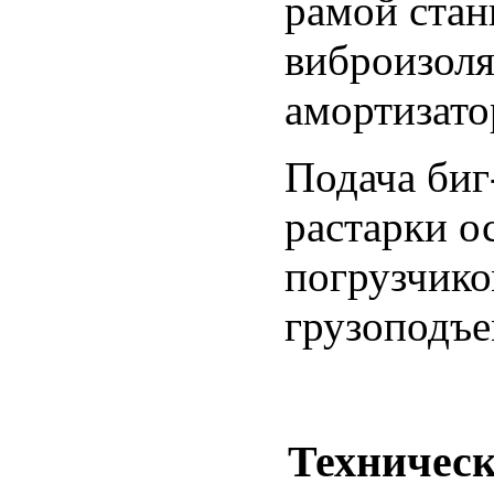
рамой стан
виброизол
амортизато
Подача биг
растарки о
погрузчико
грузоподъ
Техническ