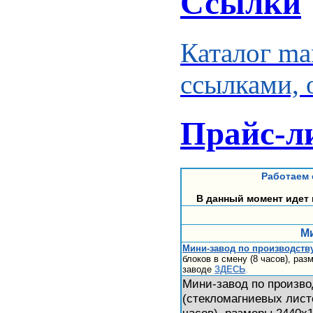
Ссылки
Каталог ma
ссылками, 
Прайс-л
Работаем 
В данный момент идет 
На
Ми
Мини-завод по производству
блоков в смену (8 часов), ра
заводе
ЗДЕСЬ
.
Мини-завод по произв
(стекломагниевых листо
часов), размеры 2440х