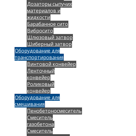
Дозаторы сыпучих
материалов и
жидкости
Барабанное сито
Вибросито
Шлюзовый затвор
Шиберный затвор
Оборудование для
транспортирования
Винтовой конвейер
Ленточный
конвейер
Роликовый
конвейер
Оборудование для
смешивания
Пенобетоносмеситель
Смеситель
газобетона
Смеситель