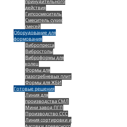
принудительного
действия
Гипсосмеситель
Смеситель сухих
смесей
Оборудование для
формования
Вибропресса
Вибростолы
Виброформы для
колец
Формы для
пазогребневых плит
Формы для ЖБИ
Готовые решения
Линия для
производства СМЛ
Мини завод ПГП
Производство ССС
Линия сортировки и
фасовки древесного