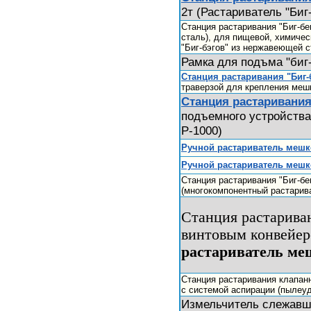
2т (Растариватель "Биг
Станция растаривания "Биг-бе
сталь), для пищевой, химичес
"Биг-бэгов" из нержавеющей с
Рамка для подъма "биг-
Станция растаривания "Биг-
траверзой для крепления мешк
Станция растаривания
подъемного устройства 
Р-1000)
Ручной растариватель меш
Ручной растариватель меш
Станция растаривания "Биг-бе
(многокомпонентный растарива
Станция растарива
винтовым конвейер
растариватель ме
Станция растаривания клапан
с системой аспирации (пылеу
Измельчитель слежавши