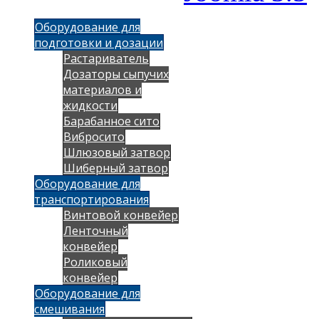
Оборудование для
подготовки и дозации
Растариватель
Дозаторы сыпучих
материалов и
жидкости
Барабанное сито
Вибросито
Шлюзовый затвор
Шиберный затвор
Оборудование для
транспортирования
Винтовой конвейер
Ленточный
конвейер
Роликовый
конвейер
Оборудование для
смешивания