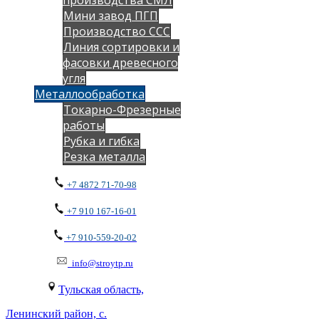
Мини завод ПГП
Производство ССС
Линия сортировки и
фасовки древесного
угля
Металлообработка
Токарно-Фрезерные
работы
Рубка и гибка
Резка металла
+7 4872 71-70-98
+7 910 167-16-01
+7 910-559-20-02
info@stroytp.ru
Тульская область,
Ленинский район, с.