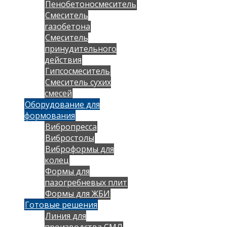
Пенобетоносмеситель
Смеситель
газобетона
Смеситель
принудительного
действия
Гипсосмеситель
Смеситель сухих
смесей
Оборудование для
формования
Вибропресса
Вибростолы
Виброформы для
колец
Формы для
пазогребневых плит
Формы для ЖБИ
Готовые решения
Линия для
производства СМЛ