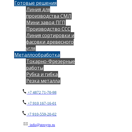
Готовые решения
Линия для
производства СМЛ
Мини завод ПГП
Производство ССС
Линия сортировки и
фасовки древесного
угля
Металлообработка
Токарно-Фрезерные
работы
Рубка и гибка
Резка металла
+7 4872 71-70-98
+7 910 167-16-01
+7 910-559-20-02
info@stroytp.ru