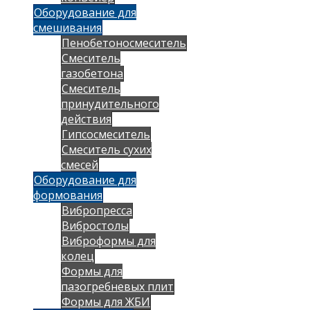
Оборудование для
смешивания
Пенобетоносмеситель
Смеситель
газобетона
Смеситель
принудительного
действия
Гипсосмеситель
Смеситель сухих
смесей
Оборудование для
формования
Вибропресса
Вибростолы
Виброформы для
колец
Формы для
пазогребневых плит
Формы для ЖБИ