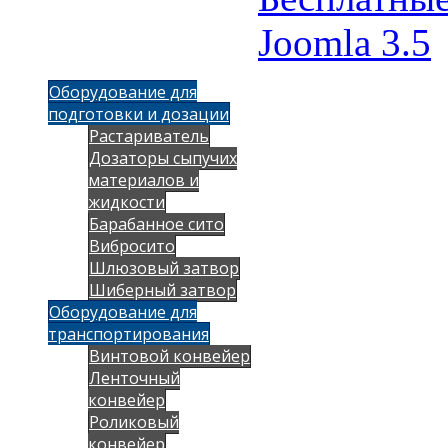
Joomla 3.5
Оборудование для
подготовки и дозации
Растариватель
Дозаторы сыпучих
материалов и
жидкости
Барабанное сито
Вибросито
Шлюзовый затвор
Шиберный затвор
Оборудование для
транспортирования
Винтовой конвейер
Ленточный
конвейер
Роликовый
конвейер