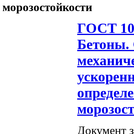
морозостойкости
ГОСТ 10
Бетоны.
механич
ускорен
определ
морозос
Документ з