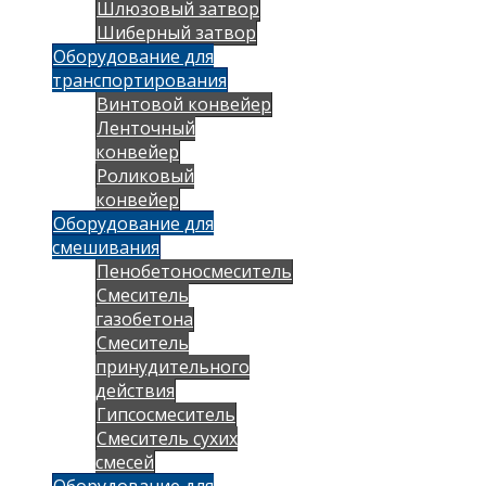
Шлюзовый затвор
Шиберный затвор
Оборудование для
транспортирования
Винтовой конвейер
Ленточный
конвейер
Роликовый
конвейер
Оборудование для
смешивания
Пенобетоносмеситель
Смеситель
газобетона
Смеситель
принудительного
действия
Гипсосмеситель
Смеситель сухих
смесей
Оборудование для