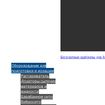
Бесплатные шаблоны для Jo
Оборудование для
подготовки и дозации
Растариватель
Дозаторы сыпучих
материалов и
жидкости
Барабанное сито
Вибросито