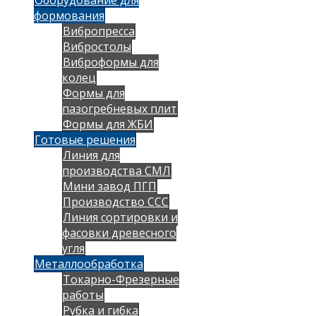
формования
Вибропресса
Вибростолы
Виброформы для
колец
Формы для
пазогребневых плит
Формы для ЖБИ
Готовые решения
Линия для
производства СМЛ
Мини завод ПГП
Производство ССС
Линия сортировки и
фасовки древесного
угля
Металлообработка
Токарно-Фрезерные
работы
Рубка и гибка