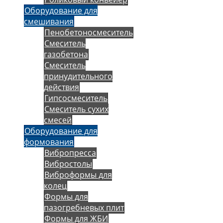
Оборудование для
смешивания
Пенобетоносмеситель
Смеситель
газобетона
Смеситель
принудительного
действия
Гипсосмеситель
Смеситель сухих
смесей
Оборудование для
формования
Вибропресса
Вибростолы
Виброформы для
колец
Формы для
пазогребневых плит
Формы для ЖБИ