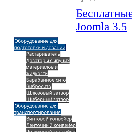
Бесплатны
Joomla 3.5
Оборудование для
подготовки и дозации
Растариватель
Дозаторы сыпучих
материалов и
жидкости
Барабанное сито
Вибросито
Шлюзовый затвор
Шиберный затвор
Оборудование для
транспортирования
Винтовой конвейер
Ленточный конвейер
Роликовый конвейер