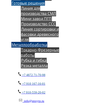
Готовые решения
Линия для
производства СМЛ
Мини завод ПГП
Производство ССС
Линия сортировки и
фасовки древесного
угля
Металлообработка
Токарно-Фрезерные
работы
Рубка и гибка
Резка металла
+7 4872 71-70-98
+7 910 167-16-01
+7 910-559-20-02
info@stroytp.ru