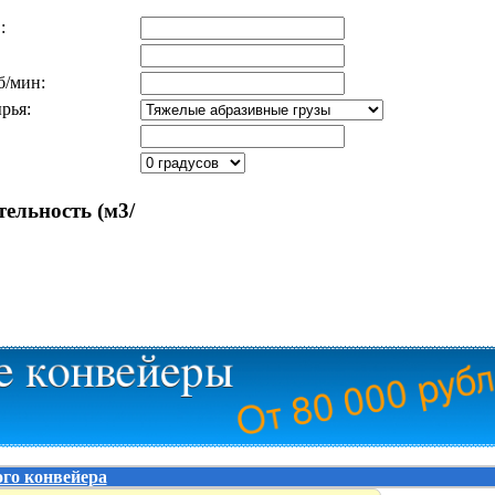
:
б/мин:
рья:
ельность (м3/
го конвейера