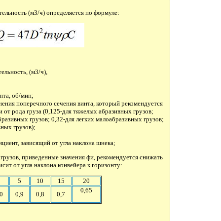
ельность (м3/ч) определяется по формуле:
ельность, (м3/ч),
нта, об/мин;
нения поперечного сечения винта, который рекомендуется
 от рода груза (0,125-для тяжелых абразивных грузов;
разивных грузов; 0,32-для легких малоабразивных грузов;
вных грузов);
циент, зависящий от угла наклона шнека;
грузов, приведенные значения фи, рекомендуется снижать
сит от угла наклона конвейера к горизонту:
0
5
10
15
20
0,65
0
0,9
0,8
0,7