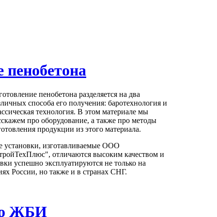
е пенобетона
готовление пенобетона разделяется на два
зличных способа его получения: баротехнология и
ассическая технология. В этом материале мы
сскажем про оборудование, а также про методы
готовления продукции из этого материала.
е установки, изготавливаемые ООО
тройТехПлюс", отличаются высоким качеством и
вки успешно эксплуатируются не только на
х России, но также и в странах СНГ.
во ЖБИ