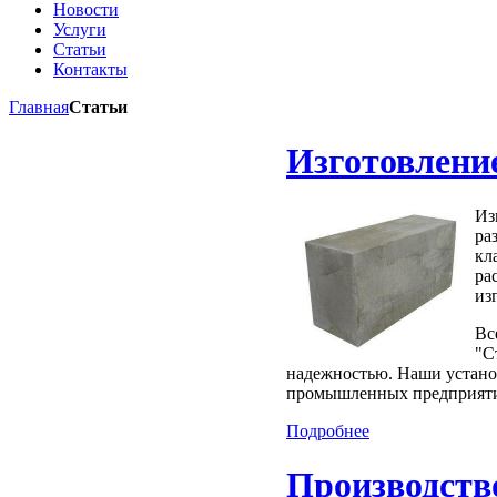
Новости
Услуги
Статьи
Контакты
Главная
Статьи
Изготовлени
Из
ра
кл
ра
из
Вс
"С
надежностью. Наши устано
промышленных предприятия
Подробнее
Производст