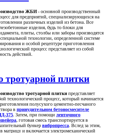
оизводство ЖБИ
- основной производственный
оцесс для предприятий, специализирующихся на
готовлении различных изделий из бетона. Все
лезобетонные изделия, будь то блоки для
ндамента, плиты, столбы или заборы производятся
 специальной технологии, определенной системе
мирования и особой рецептуре приготовления
ехнологический процесс представляет из собой
ность действий.
о тротуарной плитки
оизводство тротуарной плитки
представляет
бой технологический процесс, который начинается
приготовления полусухого цементно-песчаного
створа в
принудительном бетоносмесителе
Д-375
. Затем, при помощи
ленточного
нвейера
, готовая смесь транспортируется в
копительный бункер
вибропресса
. Вслед за этим,
р в матрицу и включается электромеханический