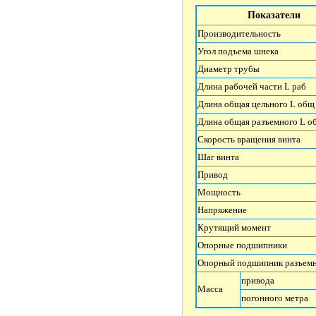
Показатели
Производительность
Угол подъема шнека
Диаметр трубы
Длина рабочей части L раб
Длина общая цельного L общ
Длина общая разъемного L о
Скорость вращения винта
Шаг винта
Привод
Мощность
Напряжение
Крутящий момент
Опорные подшипники
Опорный подшипник разъемн
привода
Масса
погонного метра