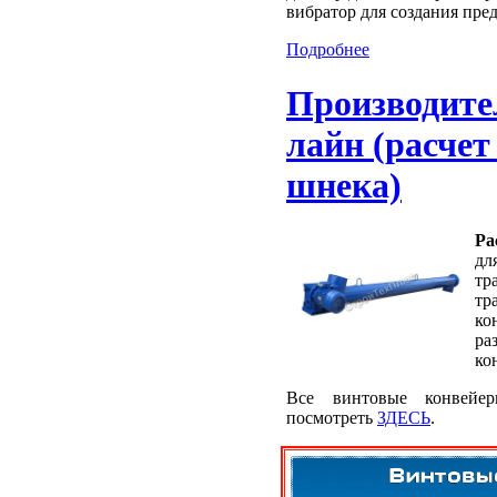
вибратор для создания пре
Подробнее
Производите
лайн (расчет
шнека)
Ра
дл
тр
тр
ко
ра
ко
Все винтовые конвейе
посмотреть
ЗДЕСЬ
.