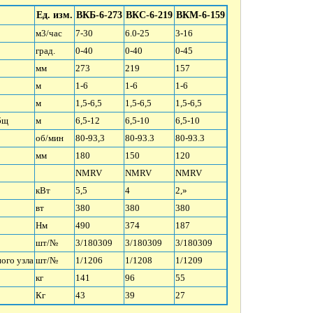
Ед. изм.
ВКБ-6-273
ВКС-6-219
ВКМ-6-159
м3/час
7-30
6.0-25
3-16
град.
0-40
0-40
0-45
мм
273
219
157
м
1-6
1-6
1-6
м
1,5-6,5
1,5-6,5
1,5-6,5
бщ
м
6,5-12
6,5-10
6,5-10
об/мин
80-93,3
80-93.3
80-93.3
мм
180
150
120
NMRV
NMRV
NMRV
кВт
5,5
4
2,»
вт
380
380
380
Нм
490
374
187
шт/№
3/180309
3/180309
3/180309
ого узла
шт/№
1/1206
1/1208
1/1209
кг
141
96
55
Кг
43
39
27