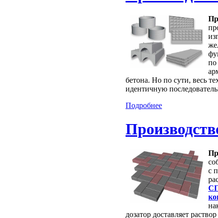
Пр
пр
из
же
фу
по
ар
бетона. Но по сути, весь т
идентичную последователь
Подробнее
Производств
Пр
со
с 
ра
СП
ко
на
дозатор доставляет раство