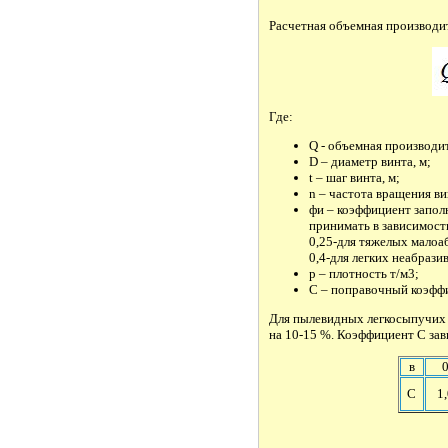
Расчетная объемная производит
Где:
Q - объемная производит
D – диаметр винта, м;
t – шаг винта, м;
n – частота вращения ви
фи – коэффициент запол
принимать в зависимости
0,25-для тяжелых малоаб
0,4-для легких неабрази
p – плотность т/м3;
C – поправочный коэффи
Для пылевидных легкосыпучих 
на 10-15 %. Коэффициент С зави
в
C
1,