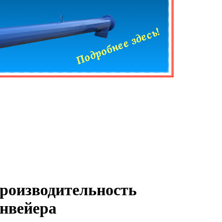
производительность
онвейера