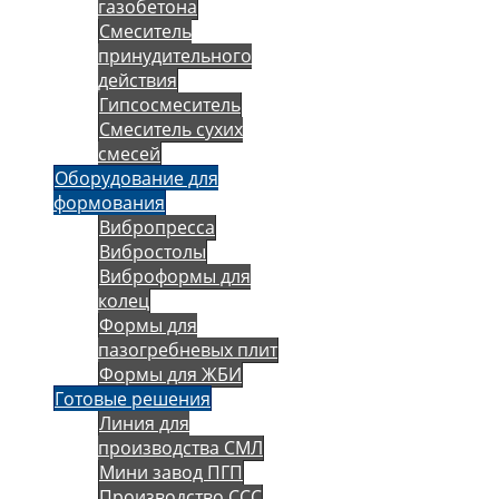
газобетона
Смеситель
принудительного
действия
Гипсосмеситель
Смеситель сухих
смесей
Оборудование для
формования
Вибропресса
Вибростолы
Виброформы для
колец
Формы для
пазогребневых плит
Формы для ЖБИ
Готовые решения
Линия для
производства СМЛ
Мини завод ПГП
Производство ССС