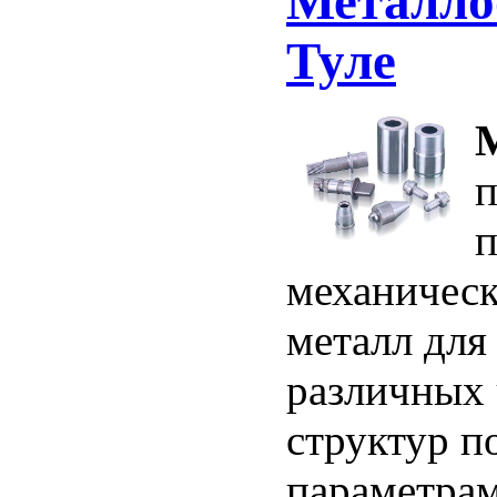
Металло
Туле
п
п
механическ
металл для
различных 
структур 
параметрам