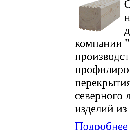
О
н
д
компании "
производст
профилиров
перекрытия
северного л
изделий из
Подробнее