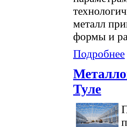
технологи
металл пр
формы и р
Подробнее
Металло
Туле
П
п