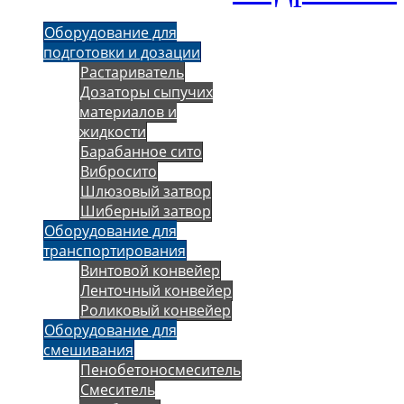
Оборудование для
подготовки и дозации
Растариватель
Дозаторы сыпучих
материалов и
жидкости
Барабанное сито
Вибросито
Шлюзовый затвор
Шиберный затвор
Оборудование для
транспортирования
Винтовой конвейер
Ленточный конвейер
Роликовый конвейер
Оборудование для
смешивания
Пенобетоносмеситель
Смеситель