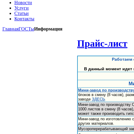
Новости
Услуги
Статьи
Контакты
Главная
ГОСТы
Информация
Прайс-лист
Работаем 
В данный момент идет 
На
Ми
Мини-завод по производству
блоков в смену (8 часов), ра
заводе
ЗДЕСЬ
.
Мини-завод по производству С
1000 листов в смену (8 часов
может также производить гип
Мини-завод по изготовлению с
других материалов.
Мусороперерабатывающий за