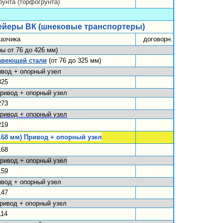
рунта (торфогрунта)
ейеры ВК
(шнековые транспортеры)
казчика
договорн.
ы от 76 до 426 мм)
авеющей стали
(от 76 до 325 мм)
вод + опорный узел
325
ривод + опорный узел
273
ривод + опорный узел
219
168 мм) Привод + опорный узел
168
ривод + опорный узел
159
вод + опорный узел
147
ривод + опорный узел
114