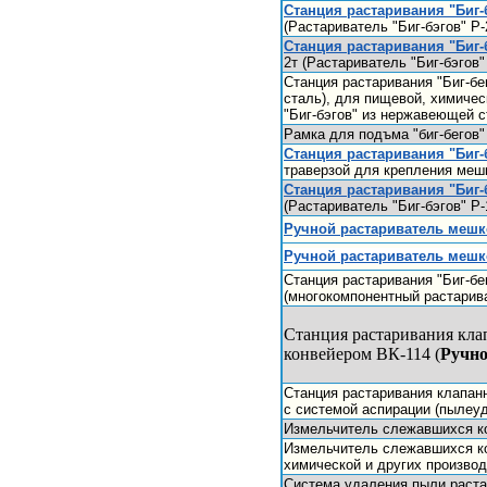
Станция растаривания "Биг-
(Растариватель "Биг-бэгов" Р-
Станция растаривания "Биг-
2т (Растариватель "Биг-бэгов"
Станция растаривания "Биг-бе
сталь), для пищевой, химичес
"Биг-бэгов" из нержавеющей с
Рамка для подъма "биг-бегов"
Станция растаривания "Биг-
траверзой для крепления мешк
Станция растаривания "Биг-
(Растариватель "Биг-бэгов" Р-
Ручной растариватель меш
Ручной растариватель меш
Станция растаривания "Биг-бе
(многокомпонентный растарива
Станция растаривания кл
конвейером ВК-114 (
Ручно
Станция растаривания клапан
с системой аспирации (пылеу
Измельчитель слежавшихся ко
Измельчитель слежавшихся ко
химической и других производ
Система удаления пыли раста