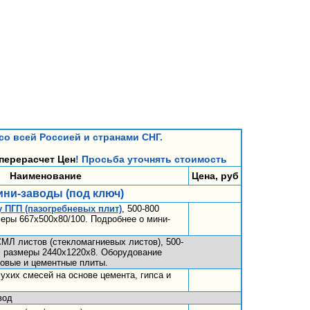
со всей Россией и странами СНГ.
перерасчет Цен
! Просьба уточнять стоимость
именование
Цена, руб
ни-заводы (под ключ)
 ПГП (пазогребневых плит)
, 500-800
змеры 667х500х80/100. Подробнее о мини-
МЛ листов (стекломагниевых листов), 500-
), размеры 2440х1220х8. Оборудование
совые и цементные плиты.
ухих смесей на основе цемента, гипса и
вод