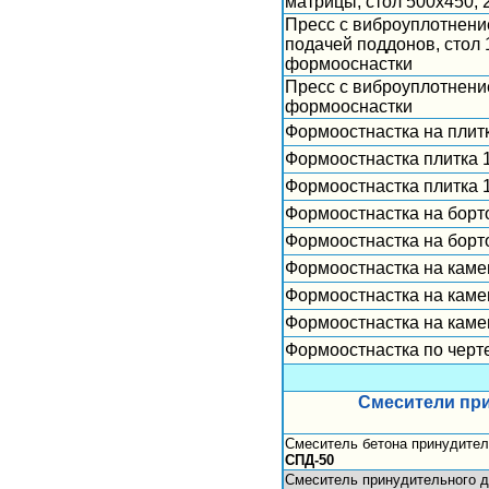
матрицы, стол 500х450, 
Пресс с виброуплотнени
подачей поддонов, стол 
формооснастки
Пресс с виброуплотнени
формооснастки
Формоостнастка на плитк
Формоостнастка плитка 
Формоостнастка плитка 
Формоостнастка на борт
Формоостнастка на борт
Формоостнастка на камен
Формоостнастка на камен
Формоостнастка на камен
Формоостнастка по черт
Смесители при
Смеситель бетона принудител
СПД-50
Смеситель принудительного 