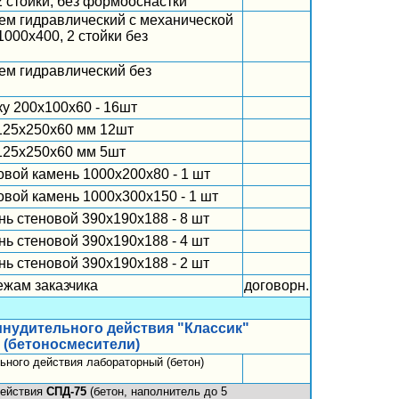
2 стойки, без формооснастки
ем гидравлический с механической
1000х400, 2 стойки без
ем гидравлический без
у 200х100х60 - 16шт
125х250х60 мм 12шт
125х250х60 мм 5шт
овой камень 1000х200х80 - 1 шт
овой камень 1000х300х150 - 1 шт
ь стеновой 390х190х188 - 8 шт
ь стеновой 390х190х188 - 4 шт
ь стеновой 390х190х188 - 2 шт
ежам заказчика
договорн.
нудительного действия "Классик"
(бетоносмесители)
ьного действия лабораторный (бетон)
действия
СПД-75
(бетон, наполнитель до 5