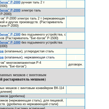
бегов" Р-2000
ручная таль 2 т
2000)
бегов" Р-2000
электро таль
 Р-2000)
гов" Р-2000 электро таль 2 т (нержавеющая
кой и других производств. (Растариватель
тали Р-2000)
бегов" Р-1500
без подъемного устройства, с
ов (Растариватель "Биг-бэгов" Р-1500)
бегов" Р-1000
без подъемного устройства
1000)
ков
(клапанных), углеродистая сталь
ков
(клапанных), нержавеющая сталь
гов" многокомпанентная Р-4
договорн.
тель "Биг-бэгов")
апанных мешков с винтовым
й растариватель мешков
)
ных мешков с винтовым конвейером ВК-114
даления)
мков (дробилка)
мков (нержавеющая сталь), для пищевой,
ств. (дробилка из нержавеющей стали)
ривателя (система аспирации)