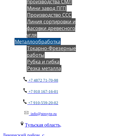
производства СМЛ
Мини завод ПГП
Производство ССС
Линия сортировки и
фасовки древесного
угля
Металлообработка
Токарно-Фрезерные
работы
Рубка и гибка
Резка металла
+7 4872 71-70-98
+7 910 167-16-01
+7 910-559-20-02
info@stroytp.ru
Тульская область,
Ленинский район, с.