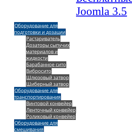
Joomla 3.5
Оборудование для
подготовки и дозации
Растариватель
Дозаторы сыпучих
материалов и
жидкости
Барабанное сито
Вибросито
Шлюзовый затвор
Шиберный затвор
Оборудование для
транспортирования
Винтовой конвейер
Ленточный конвейер
Роликовый конвейер
Оборудование для
смешивания