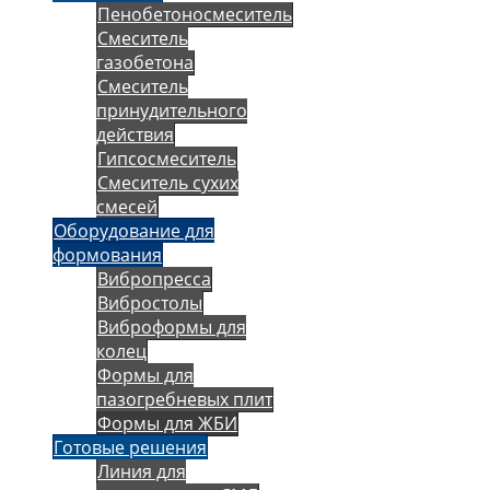
Пенобетоносмеситель
Смеситель
газобетона
Смеситель
принудительного
действия
Гипсосмеситель
Смеситель сухих
смесей
Оборудование для
формования
Вибропресса
Вибростолы
Виброформы для
колец
Формы для
пазогребневых плит
Формы для ЖБИ
Готовые решения
Линия для