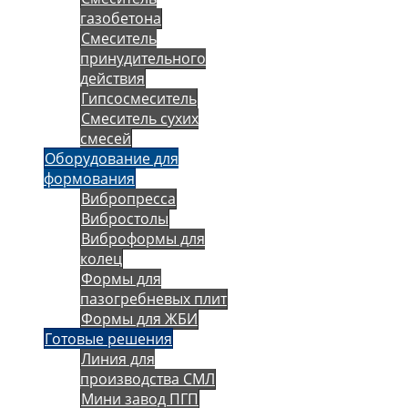
газобетона
Смеситель
принудительного
действия
Гипсосмеситель
Смеситель сухих
смесей
Оборудование для
формования
Вибропресса
Вибростолы
Виброформы для
колец
Формы для
пазогребневых плит
Формы для ЖБИ
Готовые решения
Линия для
производства СМЛ
Мини завод ПГП