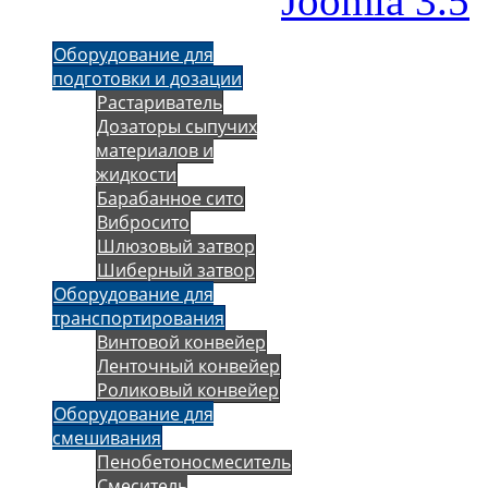
Joomla 3.5
Оборудование для
подготовки и дозации
Растариватель
Дозаторы сыпучих
материалов и
жидкости
Барабанное сито
Вибросито
Шлюзовый затвор
Шиберный затвор
Оборудование для
транспортирования
Винтовой конвейер
Ленточный конвейер
Роликовый конвейер
Оборудование для
смешивания
Пенобетоносмеситель
Смеситель