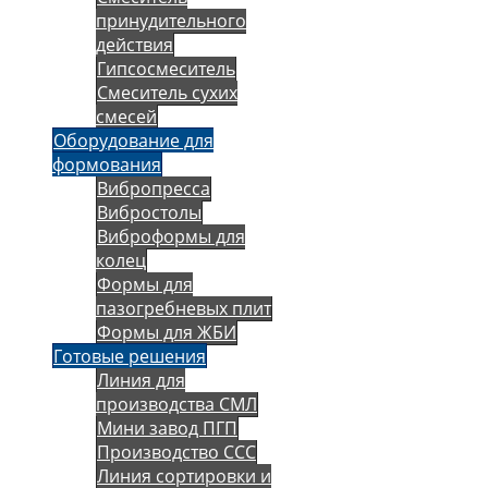
принудительного
действия
Гипсосмеситель
Смеситель сухих
смесей
Оборудование для
формования
Вибропресса
Вибростолы
Виброформы для
колец
Формы для
пазогребневых плит
Формы для ЖБИ
Готовые решения
Линия для
производства СМЛ
Мини завод ПГП
Производство ССС
Линия сортировки и