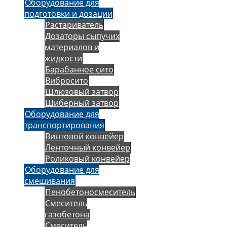
Оборудование для
подготовки и дозации
Растариватель
Дозаторы сыпучих
материалов и
жидкости
Барабанное сито
Вибросито
Шлюзовый затвор
Шиберный затвор
Оборудование для
транспортирования
Винтовой конвейер
Ленточный конвейер
Роликовый конвейер
Оборудование для
смешивания
Пенобетоносмеситель
Смеситель
газобетона
Смеситель